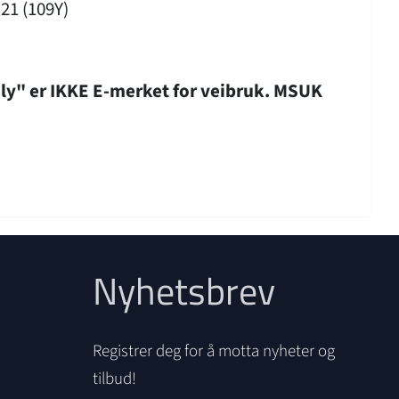
21 (109Y)
nly" er IKKE E-merket for veibruk. MSUK
Nyhetsbrev
Registrer deg for å motta nyheter og
tilbud!