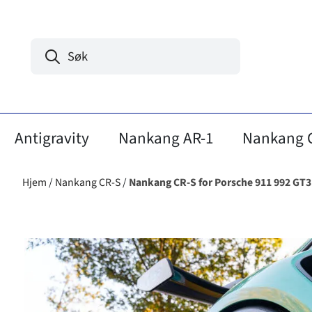
Hopp til innhold
Antigravity
Nankang AR-1
Nankang 
Hjem
/
Nankang CR-S
/
Nankang CR-S for Porsche 911 992 GT