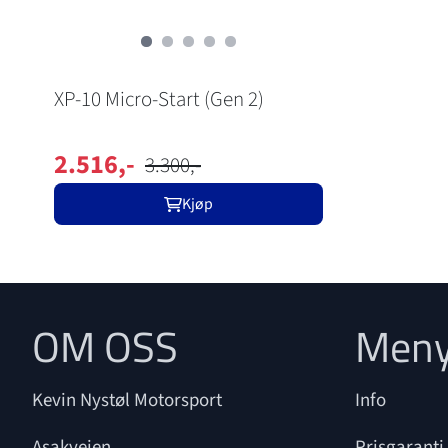
XP-10 Micro-Start (Gen 2)
2.516,-
3.300,-
Kjøp
OM OSS
Men
Kevin Nystøl Motorsport
Info
Asakveien
Prisgaranti