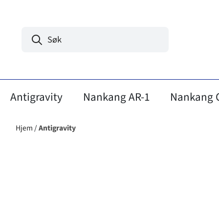
Hopp til innhold
Antigravity
Nankang AR-1
Nankang 
Hjem
/
Antigravity