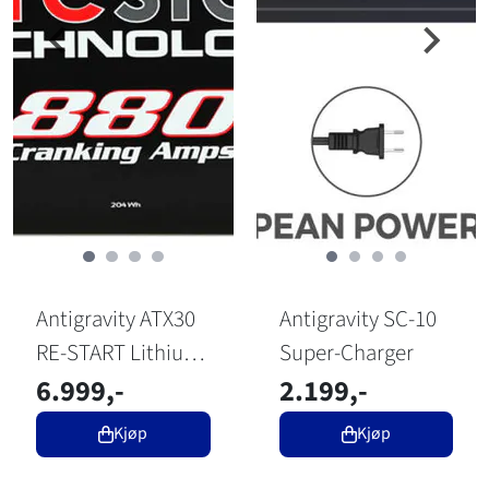
Antigravity ATX30
Antigravity SC-10
RE-START Lithium
Super-Charger
Battery
6.999,-
2.199,-
Kjøp
Kjøp