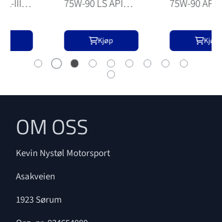
75W-90 API GL-4
Kjøp
Kjøp
OM OSS
Kevin Nystøl Motorsport
Asakveien
1923 Sørum