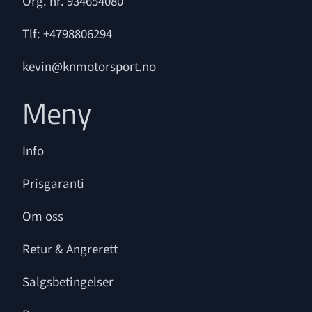
Org. nr. 934654080
Tlf:
+4798806294
kevin@knmotorsport.no
Meny
Info
Prisgaranti
Om oss
Retur & Angrerett
Salgsbetingelser